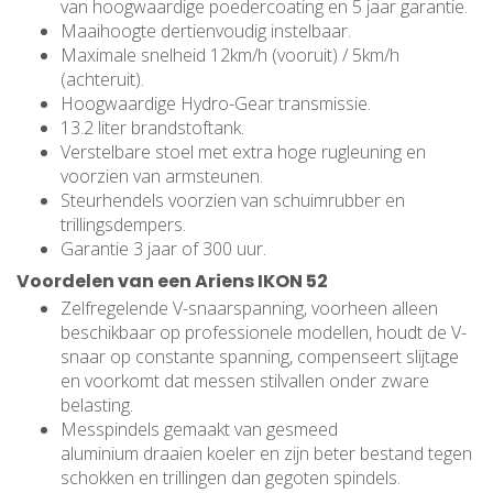
van hoogwaardige poedercoating en 5 jaar garantie.
Maaihoogte dertienvoudig instelbaar.
Maximale snelheid 12km/h (vooruit) / 5km/h
(achteruit).
Hoogwaardige Hydro-Gear transmissie.
13.2 liter brandstoftank.
Verstelbare stoel met extra hoge rugleuning en
voorzien van armsteunen.
Steurhendels voorzien van schuimrubber en
trillingsdempers.
Garantie 3 jaar of 300 uur.
Voordelen van een Ariens IKON 52
Zelfregelende V-snaarspanning, voorheen alleen
beschikbaar op professionele modellen, houdt de V-
snaar op constante spanning, compenseert slijtage
en voorkomt dat messen stilvallen onder zware
belasting.
Messpindels gemaakt van gesmeed
aluminium draaien koeler en zijn beter bestand tegen
schokken en trillingen dan gegoten spindels.