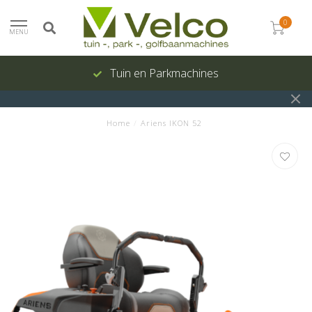
0
MENU
Tuin en Parkmachines
Home
/
Ariens IKON 52