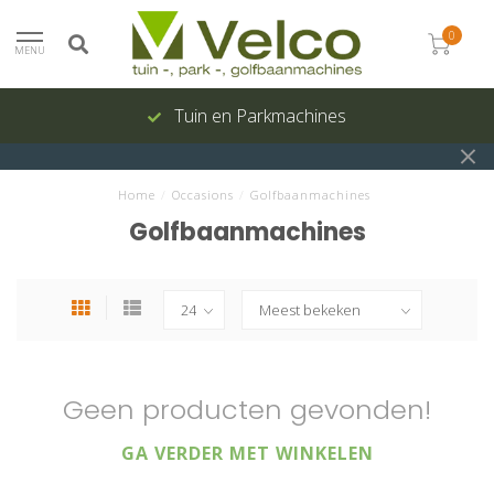
0
MENU
Tuin en Parkmachines
Home
/
Occasions
/
Golfbaanmachines
Golfbaanmachines
Geen producten gevonden!
GA VERDER MET WINKELEN