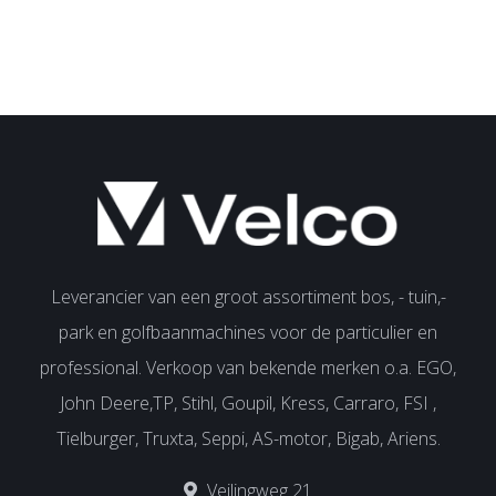
Leverancier van een groot assortiment bos, - tuin,-
park en golfbaanmachines voor de particulier en
professional. Verkoop van bekende merken o.a. EGO,
John Deere,TP, Stihl, Goupil, Kress, Carraro, FSI ,
Tielburger, Truxta, Seppi, AS-motor, Bigab, Ariens.
Veilingweg 21