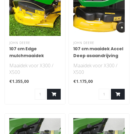
JOHN DEERE
JOHN DEERE
107 cm Edge
107 cm maaidek Accel
mulchmaaidek
Deep asaandrijving
Maaidek voor X300 /
Maaidek voor X300 /
X500
X500
€1.355,00
€1.175,00