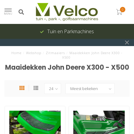
0
MENU
Tuin en Parkmachines
Home
/
Webshop
/
Zitmaaiers
/
Maaidekken John Deere X300 -
X500
Maaidekken John Deere X300 - X500