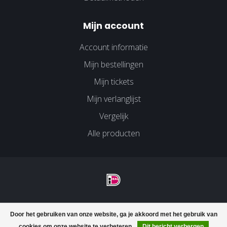
Mijn account
Account informatie
Mijn bestellingen
Mijn tickets
Mijn verlanglijst
Vergelijk
Alle producten
© Copyright 2026 Velco Huissen - Powered by
Lightspeed
-
Door het gebruiken van onze website, ga je akkoord met het gebruik van
Lightspeed design
by
Dyvelopment
cookies om onze website te verbeteren.
Dit bericht verbergen