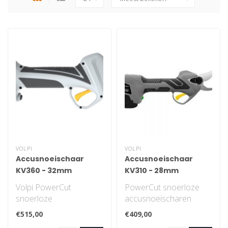
VOLPI
VOLPI
Accusnoeischaar
Accusnoeischaar
KV360 - 32mm
KV310 - 28mm
Volpi PowerCut
PowerCut snoerloze
snoerloze
accusnoeischaren
accusnoeischaren
Snoeischaren voor
€515,00
€409,00
Snoeischaren voor
zowel de particuliere al..