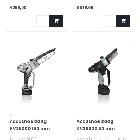
snoeischaar in de
accusnoeischaren
€259,00
€619,00
Powercut by VOLPI
Snoeischaren voor
ORIGINA..
zowel de particuli..
VOLPI
VOLPI
Accusnoeizaag
Accusnoeizaag
KVS8000 160 mm
KVS5500 80 mm
De KVS8000
KVS5100 is de kleinste