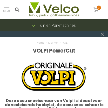
0
MENU
Onderhoud en reparatie
Home
/
Merken
/
VOLPI
VOLPI PowerCut
Deze accu snoeischaar van Volpi is ideaal voor
de veeleisende hobbyist, de accu snoeischaar is