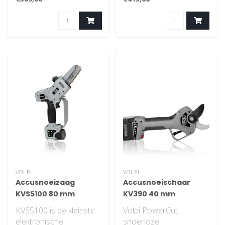
Snoeischaren voor
veiligheidsschakelaar,
zowel de particuli..
1/4" kettingen m..
VOLPI
VOLPI
Accusnoeizaag
Accusnoeischaar
KVS5100 80 mm
KV390 40 mm
KVS5100 is de kleinste
Volpi PowerCut
elektronische
snoerloze