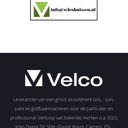
Leverancier van een groot assortiment bos, - tuin,-
park en golfbaanmachines voor de particulier en
professional. Verkoop van bekende merken o.a. EGO,
John Deere,TP, Stihl, Goupil, Kress, Carraro, FSI ,