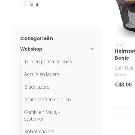
Stihl
Categorieën
STIHL
Webshop
Helmse
Basic
Tuin en park machines
Stihl He
Accu`s en laders
Basic
€48,00
Bladblazers
Brandstoffen en oliën
Combi en Multi, -
systemen
Robotmaaiers