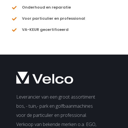
Onderhoud en reparatie
Voor particulier en professional
VA-KEUR gecertificeerd
Leverancier van een groot assortiment
bos, - tuin,- park en golfbaanmachines
voor de particulier en professional.
Verkoop van bekende merken o.a. EGO,