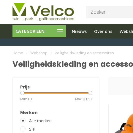
Bel ons 026-
Tuin en
CATEGORIEËN
Nieuws
Over ons
Webs
3251603
Parkmachine
Home
/
Webshop
/
Veiligheidskleding en accessoires
Veiligheidskleding en accesso
Prijs
Min: €
0
Max: €
150
Merken
Alle merken
SIP