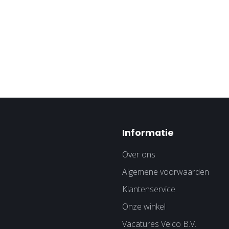
Informatie
Over ons
Algemene voorwaarden
Klantenservice
Onze winkel
Vacatures Velco B.V.