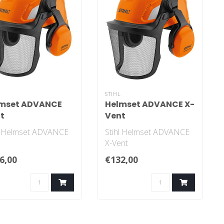
L
STIHL
mset ADVANCE
Helmset ADVANCE X-
t
Vent
hl Helmset ADVANCE
Stihl Helmset ADVANCE
t
X-Vent
6,00
€132,00