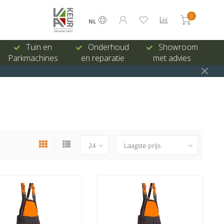
0
NL
Tuin en
Onderhoud
Showroom
Parkmachines
en reparatie
met advies