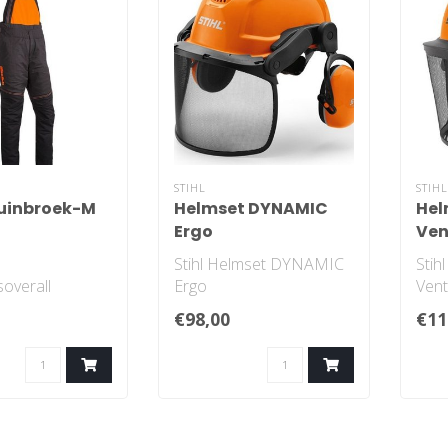
STIHL
STIH
uinbroek-M
Helmset DYNAMIC
Hel
Ergo
Ven
Stihl Helmset DYNAMIC
Sti
soverall
Ergo
Ven
klasse 1 L
€98,00
€11
8