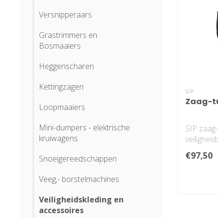
Versnipperaars
Grastrimmers en
Bosmaaiers
Heggenscharen
Kettingzagen
SIP
Zaag-t
Loopmaaiers
Mini-dumpers - elektrische
SIP zaag-
kruiwagens
veiligheid
Basepro 
€97,50
Snoeigereedschappen
1RG1-17
Veeg,- borstelmachines
Veiligheidskleding en
accessoires