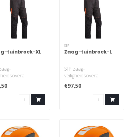
SIP
g-tuinbroek-XL
Zaag-tuinbroek-L
zaag-
SIP zaag-
igheidsoverall
veiligheidsoverall
pro klasse 1 L
Basepro klasse 1 L
,50
€97,50
1-178
1RG1-178