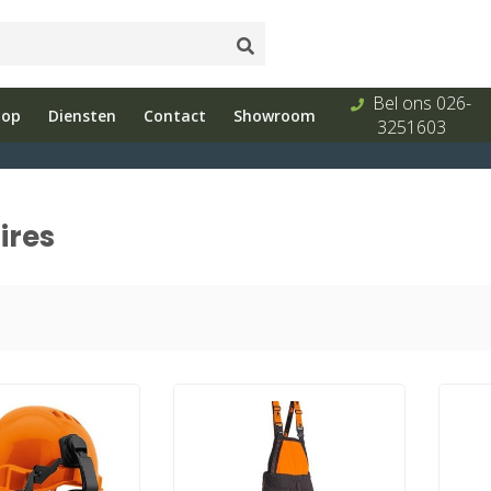
Onderhoud
Showroom
Bel ons 026-
hop
Diensten
Contact
Showroom
s
en reparatie
met advies
3251603
ires