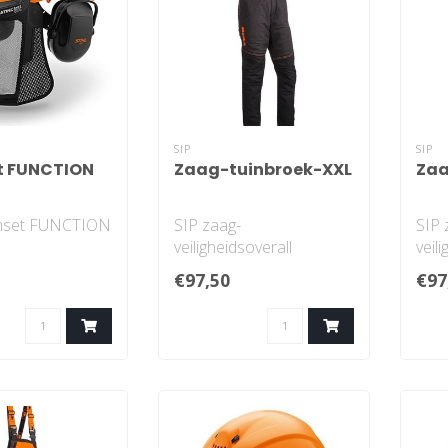
SIP
SIP
t FUNCTION
Zaag-tuinbroek-XXL
Zaa
lmset FUNCTION
SIP zaag-
SIP 
veiligheidsoverall
veil
Basepro klasse 1 L
Base
€97,50
€97
1RG1-178
1RG