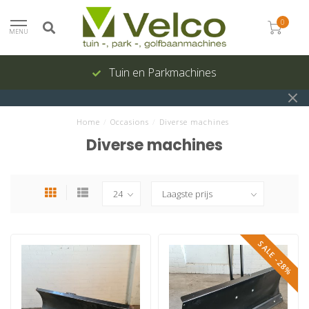
0
MENU
Tuin en Parkmachines
Home
/
Occasions
/
Diverse machines
Diverse machines
SALE -28%