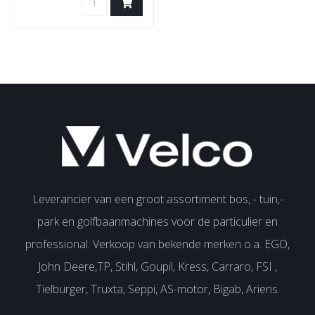
Leverancier van een groot assortiment bos, - tuin,-
park en golfbaanmachines voor de particulier en
professional. Verkoop van bekende merken o.a. EGO,
John Deere,TP, Stihl, Goupil, Kress, Carraro, FSI ,
Tielburger, Truxta, Seppi, AS-motor, Bigab, Ariens.