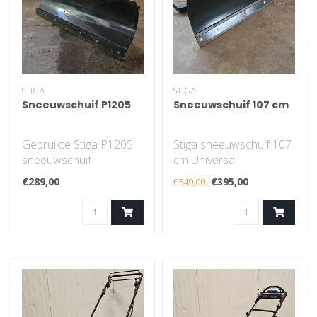
STIGA
STIGA
Sneeuwschuif P1205
Sneeuwschuif 107 cm
Gebruikte Stiga P1205
Stiga sneeuwschuif 107
sneeuwschuif
cm Universal
€289,00
€395,00
€549,00
- Weinig gebruikt
- Weinig gebruikt
- 120 cm werkbreedte
- 107 cm werkbreedte
..
..