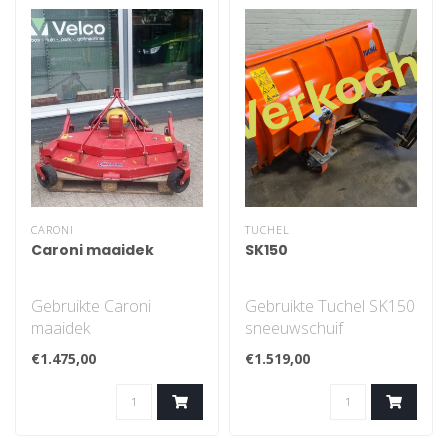
CARONI
TUCHEL
Caroni maaidek
SK150
Gebruikte Caroni
Gebruikte Tuchel SK150
maaidek
sneeuwschuif
€1.475,00
€1.519,00
Werkbreedte 120 cm
- Zeer weinig gebruikt
- 150 cm werkbree..
Voor meer informatie
neemt u c..