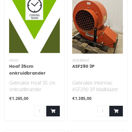
HOAF
INTERMAC
Hoaf 35cm
ASF290 3P
onkruidbrander
Gebruikte Hoaf 35 cm
Gebruikte Intermac
onkruidbrander
ASF290 3P bladblazer
Aandrijving PTO 540
€1.265,00
€1.385,00
t/min.
Driepunts u..