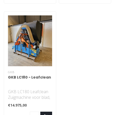
GKB
GKB LC180 - Leafclean
GKB LC180 Leafclean
Zuigmachine voor blad,
afval en maaisel.
€14.975,00
Merk: GKB Machine..