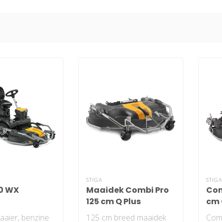
STIGA
STIG
0 WX
Maaidek Combi Pro
Com
125 cm Q Plus
cm 
maaier, benzine
125 cm breed maaidek
Com