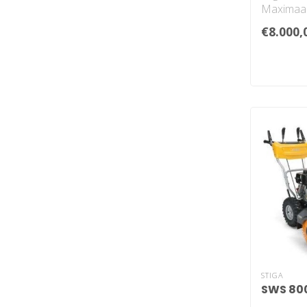
Maximaal
9500 m²
€8.000,
Maaibreed
STIGA
SWS 80