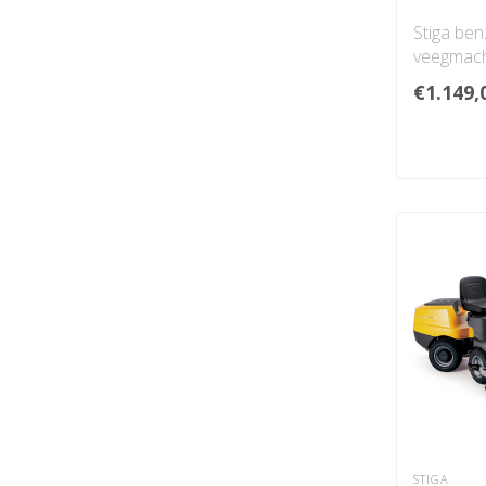
Stiga ben
veegmac
Aandrijvin
€1.149,
Werkbree
Diameter 
STIGA