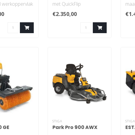
 werkoppervlak
met QuickFlip
maa
technologie voor STIGA
en 3
00
€2.350,00
€1.
te 95 - 125 ..
Park en Park Pro . Sti..
voor
STIGA
STIG
0 GE
Park Pro 900 AWX
EST