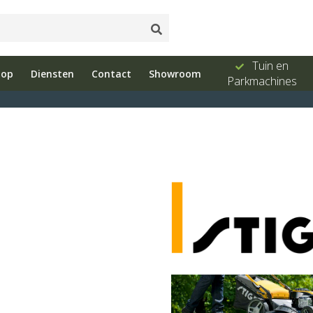
ud
Showroom
Bel ons 026-
Tuin en
hop
Diensten
Contact
Showroom
e
met advies
3251603
Parkmachines