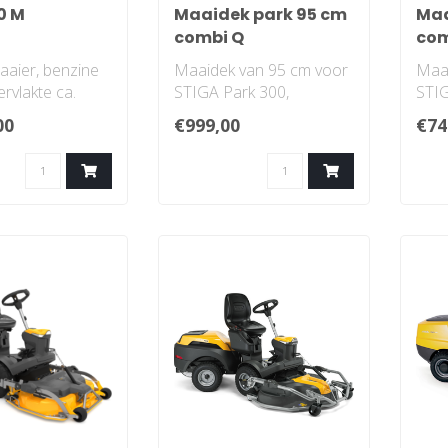
0 M
Maaidek park 95 cm
Maa
combi Q
com
maaier, benzine
Maaidek van 95 cm voor
Maai
rvlakte ca.
STIGA Park 300,
STIG
Castelgarden XQ met
M, C
00
€999,00
€74
dte 85 cm
QuickFlip-technologie..
Quick