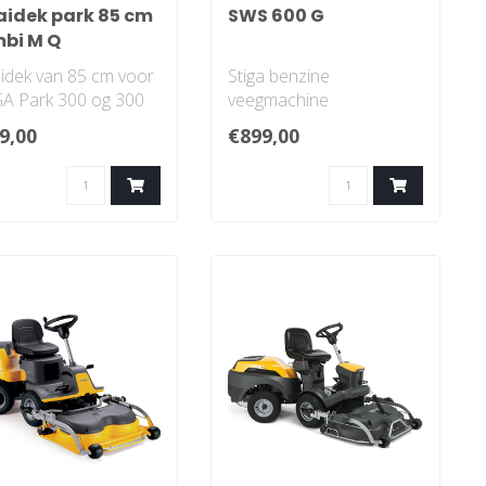
idek park 85 cm
SWS 600 G
bi M Q
dek van 85 cm voor
Stiga benzine
A Park 300 og 300
veegmachine
astelgarden XQ met
Aandrijving Zelfrijdend
9,00
€899,00
Flip-te..
Werkbreedte 60 cm
Diameter ..