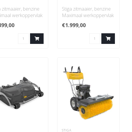
a zitmaaier, benzine
Stiga zitmaaier, benzine
imaal werkoppervlak
Maximaal werkoppervlak
0 m²
1500 m²
399,00
€1.999,00
ibreedte 98 cm
Maaibreedte 66 cm
Ma..
A
STIGA