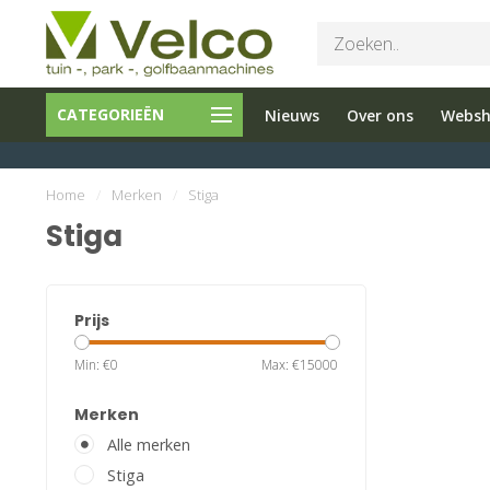
Bel ons 026-
Tuin en
Onderho
CATEGORIEËN
Nieuws
Over ons
Webs
3251603
Parkmachines
en reparati
Home
/
Merken
/
Stiga
Stiga
Prijs
Min: €
0
Max: €
15000
Merken
Alle merken
Stiga