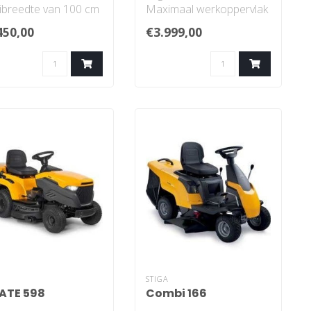
ibreedte van 100 cm
Maximaal werkoppervlak
 messen. Geschikt
4500 m²
450,00
€3.999,00
 STIGA Pa..
Maaibreedte 95 - 100 ..
A
STIGA
ATE 598
Combi 166