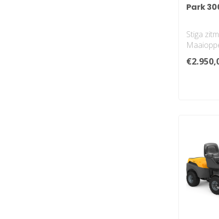
Park 30
Stiga zit
Maaioppe
2500 ㎡
€2.950,
Maaibree
Knikb..