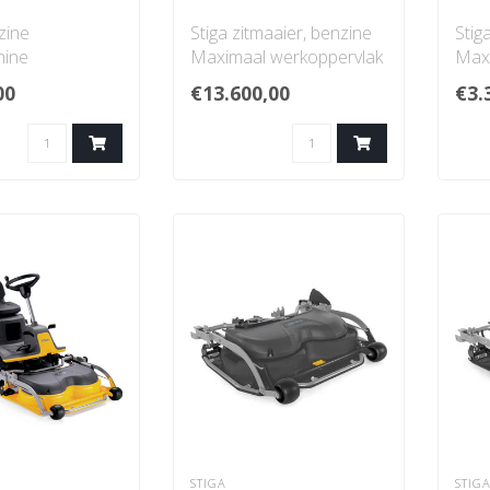
zine
Stiga zitmaaier, benzine
Stig
hine
Maximaal werkoppervlak
Max
g Zelfrijdend
13000 m²
450
00
€13.600,00
€3.
dte 80 cm
Maaibreedte 110 - 12..
Maa
..
Ma..
STIGA
STIG