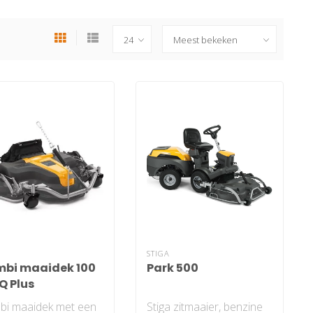
A
STIGA
bi maaidek 100
Park 500
Q Plus
bi maaidek met een
Stiga zitmaaier, benzine