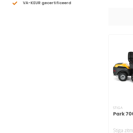
VA-KEUR gecertificeerd
STIGA
Park 70
Stiga zit