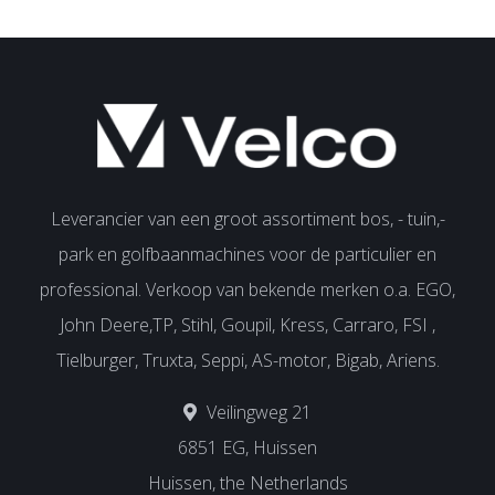
Leverancier van een groot assortiment bos, - tuin,-
park en golfbaanmachines voor de particulier en
professional. Verkoop van bekende merken o.a. EGO,
John Deere,TP, Stihl, Goupil, Kress, Carraro, FSI ,
Tielburger, Truxta, Seppi, AS-motor, Bigab, Ariens.
Veilingweg 21
6851 EG, Huissen
Huissen, the Netherlands