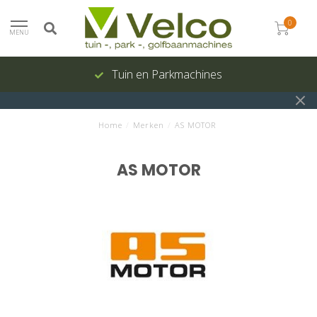
0
MENU
Tuin en Parkmachines
Home
/
Merken
/
AS MOTOR
AS MOTOR