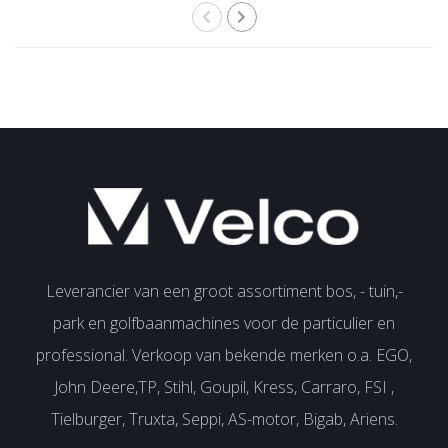
Leverancier van een groot assortiment bos, - tuin,-
park en golfbaanmachines voor de particulier en
professional. Verkoop van bekende merken o.a. EGO,
John Deere,TP, Stihl, Goupil, Kress, Carraro, FSI ,
Tielburger, Truxta, Seppi, AS-motor, Bigab, Ariens.