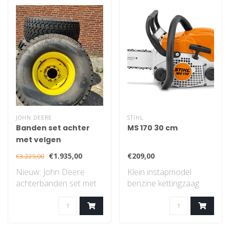
JOHN DEERE
STIHL
Banden set achter
MS 170 30 cm
met velgen
€1.935,00
€209,00
€3.225,00
Nieuw: John Deere
Klein instapmodel
achterbanden set met
benzine kettingzaag
velgen, gazon profiel..
met STIHL 2-MIX-
motor...