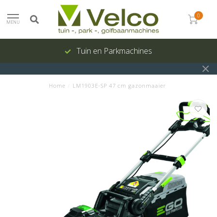
0
MENU
Tuin en Parkmachines
Home
/
LM1903E-SP 47 cm gazonmaaier