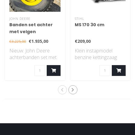
JOHN DEERE
STIHL
Banden set achter
MS 170 30 cm
met velgen
€1.935,00
€209,00
€3.225,00
Nieuw: John Deere
Klein instapmodel
achterbanden set met
benzine kettingzaag
velgen, gazon profiel..
met STIHL 2-MIX-
motor...