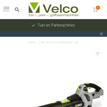
0
MENU
Tuin en Parkmachines
Home
/
LB6151E accubladblazer set