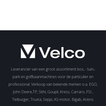
Leverancier van een groot assortiment bos, - tuin,-
park en golfbaanmachines voor de particulier en
professional. Verkoop van bekende merken o.a. EGO,
John Deere,TP, Stihl, Goupil, Kress, Carraro, FSI ,
Tielburger, Truxta, Seppi, AS-motor, Bigab, Ariens.