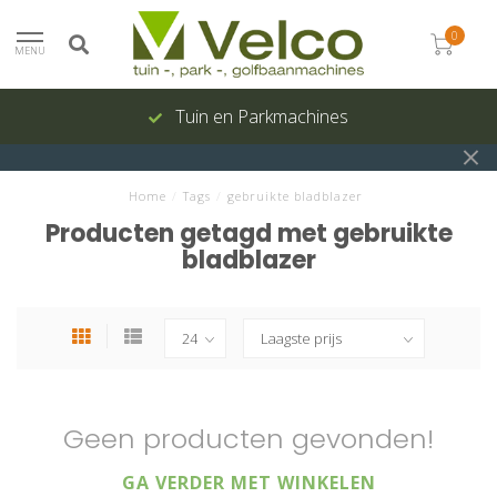
0
MENU
Tuin en Parkmachines
Home
/
Tags
/
gebruikte bladblazer
Producten getagd met gebruikte
bladblazer
Geen producten gevonden!
GA VERDER MET WINKELEN