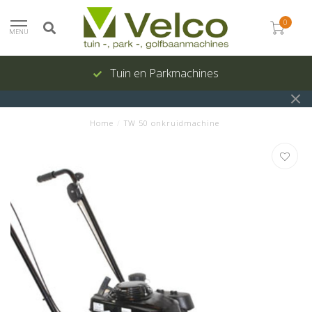
0
MENU
Tuin en Parkmachines
Home
/
TW 50 onkruidmachine