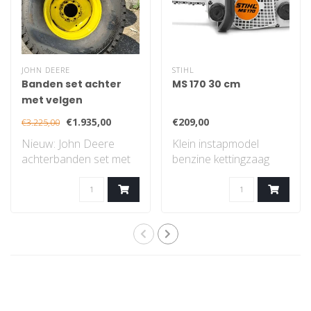
JOHN DEERE
STIHL
Banden set achter
MS 170 30 cm
met velgen
€1.935,00
€209,00
€3.225,00
Nieuw: John Deere
Klein instapmodel
achterbanden set met
benzine kettingzaag
velgen, gazon profiel..
met STIHL 2-MIX-
motor...