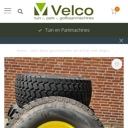
0
MENU
Tuin en Parkmachines
Home
/
John Deere gazonbanden set achter met velgen