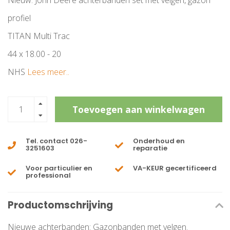
Nieuw: John Deere achterbanden set met velgen, gazon
profiel
TITAN Multi Trac
44 x 18.00 - 20
NHS
Lees meer..
Toevoegen aan winkelwagen
Tel. contact 026-
Onderhoud en
3251603
reparatie
Voor particulier en
VA-KEUR gecertificeerd
professional
Productomschrijving
Nieuwe achterbanden: Gazonbanden met velgen.