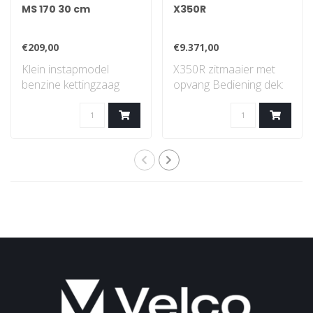
MS 170 30 cm
X350R
€209,00
€9.371,00
Klein instapmodel
X350R zitmaaier met
benzine kettingzaag
opvang Bediening dek:
met STIHL 2-MIX-
elektrisch Twin ..
motor...