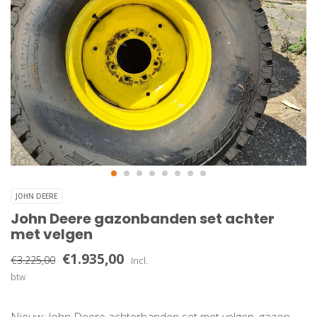
JOHN DEERE
John Deere gazonbanden set achter
met velgen
€1.935,00
€3.225,00
Incl.
btw