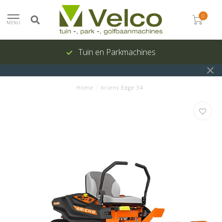
0
MENU
Tuin en Parkmachines
Home
/
Ariens Edge 34