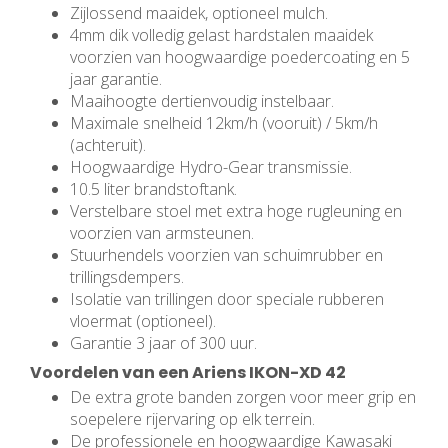
Zijlossend maaidek, optioneel mulch.
4mm dik volledig gelast hardstalen maaidek
voorzien van hoogwaardige poedercoating en 5
jaar garantie.
Maaihoogte dertienvoudig instelbaar.
Maximale snelheid 12km/h (vooruit) / 5km/h
(achteruit).
Hoogwaardige Hydro-Gear transmissie.
10.5 liter brandstoftank.
Verstelbare stoel met extra hoge rugleuning en
voorzien van armsteunen.
Stuurhendels voorzien van schuimrubber en
trillingsdempers.
Isolatie van trillingen door speciale rubberen
vloermat (optioneel).
Garantie 3 jaar of 300 uur.
Voordelen van een Ariens IKON-XD 42
De extra grote banden zorgen voor meer grip en
soepelere rijervaring op elk terrein.
De professionele en hoogwaardige Kawasaki