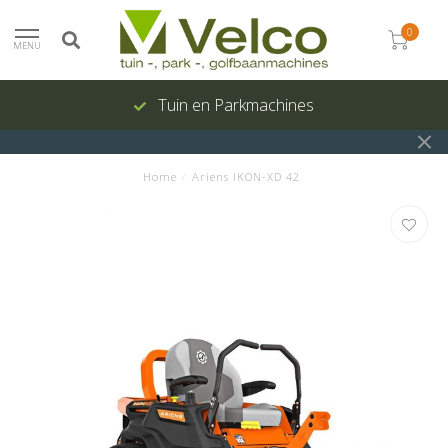
0
MENU
Tuin en Parkmachines
Home
/
Ariens IKON-XD 42