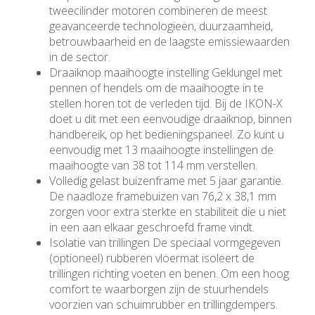
tweecilinder motoren combineren de meest
geavanceerde technologieën, duurzaamheid,
betrouwbaarheid en de laagste emissiewaarden
in de sector.
Draaiknop maaihoogte instelling Geklungel met
pennen of hendels om de maaihoogte in te
stellen horen tot de verleden tijd. Bij de IKON-X
doet u dit met een eenvoudige draaiknop, binnen
handbereik, op het bedieningspaneel. Zo kunt u
eenvoudig met 13 maaihoogte instellingen de
maaihoogte van 38 tot 114 mm verstellen.
Volledig gelast buizenframe met 5 jaar garantie.
De naadloze framebuizen van 76,2 x 38,1 mm
zorgen voor extra sterkte en stabiliteit die u niet
in een aan elkaar geschroefd frame vindt.
Isolatie van trillingen De speciaal vormgegeven
(optioneel) rubberen vloermat isoleert de
trillingen richting voeten en benen. Om een hoog
comfort te waarborgen zijn de stuurhendels
voorzien van schuimrubber en trillingdempers.