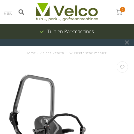
0
MENU
Tuin en Parkmachines
Home
/
Ariens Zenith E 52 elektrische maaier