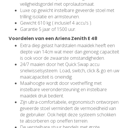
veiligheidsgordel met oprolautomaat.
Luxe op gewicht instelbare geveerde stoel met
trilling isolatie en armsteunen.
Gewicht 610 kg ( inclusief 4 accu's ).
Garantie 5 jaar of 1500 uur.
Voordelen van een Ariens Zenith E 48
Extra diep gelast hardstalen maaidek heeft een
diepte van 14cm wat meer dan genoeg capaciteit
is ook voor de zwaarste omstandigheden.
24/7 maaien door het Quick Swap accu
snelwisselsysteem. Load, switch, click & go en uw
maaicapaciteit is oneindig.
Maaihoogte wordt door voetheffing met
instelbare veerondersteuning en instelbare
maaidek druk bedient.
Zijn ultra-comfortabele, ergonomisch ontworpen
geveerde stoel vermindert de vermoeidheid van
de gebruiker. Ook helpt deze systeem schokken
te absorberen op oneffen terrein.
De verstelbare stuur hendels met grote