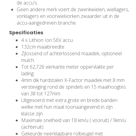
de accu's.
Geen andere merk voert de zwenkwielen, wiellagers,
vorklagers en voorwielvorken zwaarder uit in de
accu-aangedreven branche.
Specificaties
4 x Lithion Ion 56V accu.
132cm maaibreedte.
Zjlossend of achterlossend maaidek, optioneel
mulch.
Tot 62,726 vierkante meter oppervlakte per
lading.
4mm dik hardstalen X-Factor maaidek met 8 mm
versteviging rond de spindels en 15 maaihoogtes
van 38 tot 127mm.
Uitgevoerd met extra grote en brede banden
welke met hun maat toonaangevend in zijn
klasse zijn.
Maximale snelheid van 18 km/u ( vooruit) / 9km/u
(achteruit).
Gekeurde neerklapbare rolbeugel met