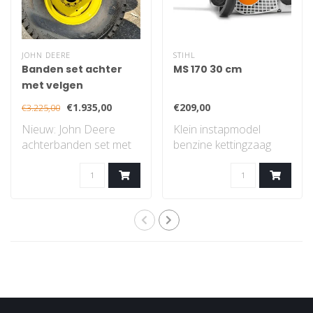
JOHN DEERE
STIHL
Banden set achter
MS 170 30 cm
met velgen
€1.935,00
€209,00
€3.225,00
Nieuw: John Deere
Klein instapmodel
achterbanden set met
benzine kettingzaag
velgen, gazon profiel..
met STIHL 2-MIX-
motor...