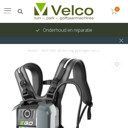
0
MENU
Onderhoud en reparatie
Home
/
BAX1500 28 Ah rug gedragen accu