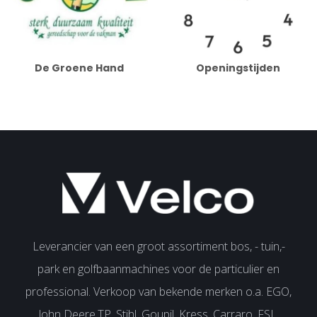
De Groene Hand
Openingstijden
Leverancier van een groot assortiment bos, - tuin,-
park en golfbaanmachines voor de particulier en
professional. Verkoop van bekende merken o.a. EGO,
John Deere,TP, Stihl, Goupil, Kress, Carraro, FSI ,