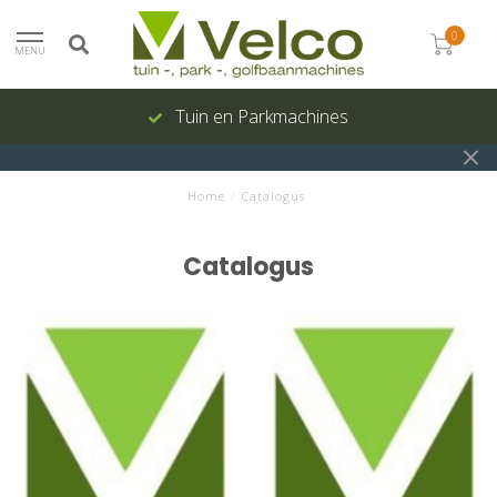
0
MENU
Tuin en Parkmachines
Home
/
Catalogus
Catalogus