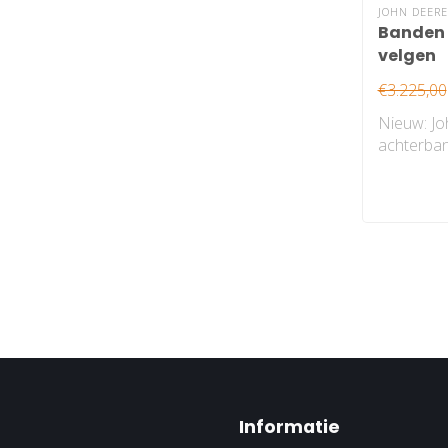
JOHN DEERE
Banden 
velgen
€3.225,00
Nieuw: J
achterba
velgen, ga
Informatie