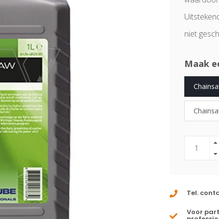
Uitsteken
niet gesc
Maak e
Chainsa
Chainsa
Tel. cont
Voor part
professio