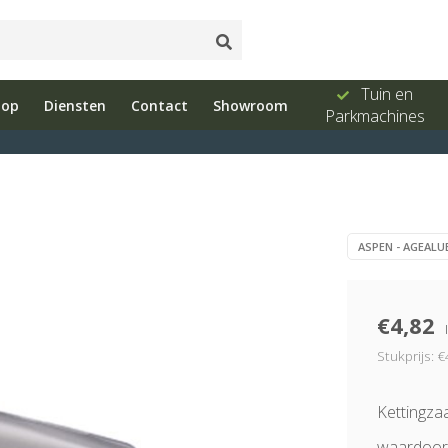
ud
Showroom
Bel ons 026-
Tuin en
hop
Diensten
Contact
Showroom
e
met advies
3251603
Parkmachines
ASPEN - AGEALU
€4,82
Stukprijs: €
Kettingza
waardoor 