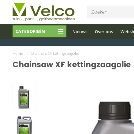
Bel ons 026-
Tuin en
Onderho
CATEGORIEËN
Nieuws
Over ons
Webs
3251603
Parkmachines
en reparati
Home
/
Chainsaw XF kettingzaagolie
Chainsaw XF kettingzaagolie