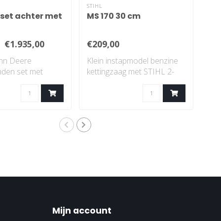
STIHL
JOH
set achter met
MS 170 30 cm
X3
€1.935,00
€209,00
€9
ohn Deere
Klein instapmodel benzine
X35
nden set met
kettingzaag met STIHL 2-
opv
zon profiel..
MIX-motor...
elek
Mijn account