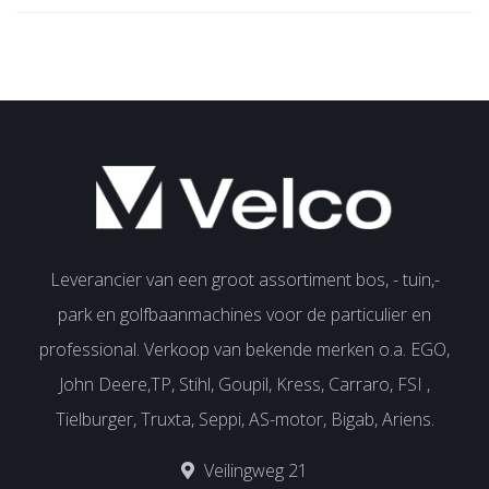
Leverancier van een groot assortiment bos, - tuin,-
park en golfbaanmachines voor de particulier en
professional. Verkoop van bekende merken o.a. EGO,
John Deere,TP, Stihl, Goupil, Kress, Carraro, FSI ,
Tielburger, Truxta, Seppi, AS-motor, Bigab, Ariens.
Veilingweg 21