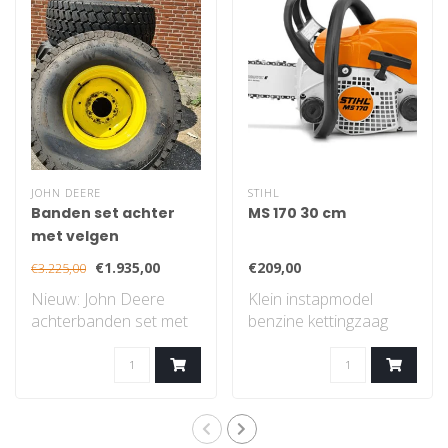
JOHN DEERE
STIHL
Banden set achter
MS 170 30 cm
met velgen
€1.935,00
€209,00
€3.225,00
Nieuw: John Deere
Klein instapmodel
achterbanden set met
benzine kettingzaag
velgen, gazon profiel..
met STIHL 2-MIX-
motor...