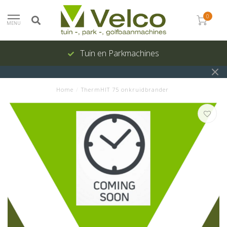
0
MENU
Tuin en Parkmachines
Home
/
ThermHIT 75 onkruidbrander