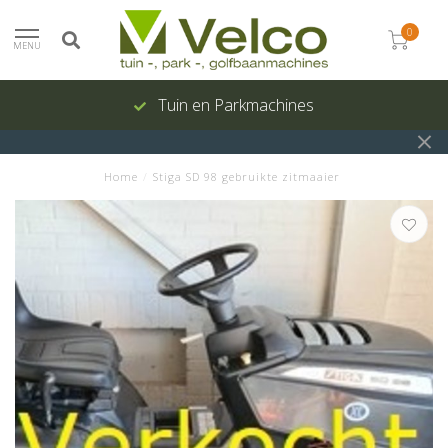
0
MENU
Tuin en Parkmachines
Home
/
Stiga SD 98 gebruikte zitmaaier