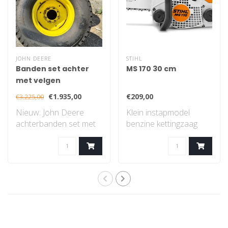
JOHN DEERE
STIHL
Banden set achter
MS 170 30 cm
met velgen
€1.935,00
€209,00
€3.225,00
Nieuw: John Deere
Klein instapmodel
achterbanden set met
benzine kettingzaag
velgen, gazon profiel..
met STIHL 2-MIX-
motor...