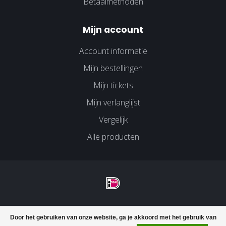
Betaalmethoden
Mijn account
Account informatie
Mijn bestellingen
Mijn tickets
Mijn verlanglijst
Vergelijk
Alle producten
© Copyright 2026 Velco Huissen - Powered by
Lightspeed
-
Door het gebruiken van onze website, ga je akkoord met het gebruik van
Lightspeed design
by
Dyvelopment