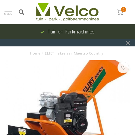
0
MENU
Tuin en Parkmachines
Home
/
ELIET hakselaar Maestro Country