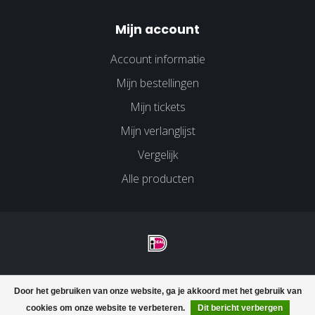
Mijn account
Account informatie
Mijn bestellingen
Mijn tickets
Mijn verlanglijst
Vergelijk
Alle producten
© Copyright 2026 Velco Huissen - Powered by
Lightspeed
-
Door het gebruiken van onze website, ga je akkoord met het gebruik van
Lightspeed design
by
Dyvelopment
cookies om onze website te verbeteren.
Dit bericht verbergen