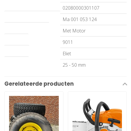
EAN code
02080000301107
Artikelnummer leverancier
Ma 001 053 124
Wijze van aandrijving
Met Motor
Vermogen
9011
Merknaam
Eliet
Capaciteit
25 - 50 mm
Gerelateerde producten