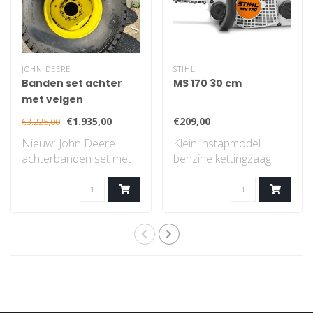
JOHN DEERE
STIHL
Banden set achter
MS 170 30 cm
met velgen
€1.935,00
€209,00
€3.225,00
Nieuw: John Deere
Klein instapmodel
achterbanden set met
benzine kettingzaag
velgen, gazon profiel..
met STIHL 2-MIX-
motor...