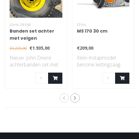
JOHN DEERE
STIHL
Banden set achter
MS 170 30 cm
met velgen
€1.935,00
€209,00
€3.225,00
Nieuw: John Deere
Klein instapmodel
achterbanden set met
benzine kettingzaag
velgen, gazon profiel..
met STIHL 2-MIX-
motor...