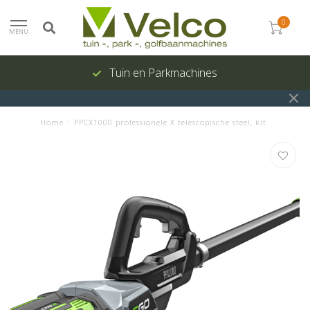
0
MENU
Tuin en Parkmachines
Home
/
PPCX1000 professionele X telescopische steel, kit