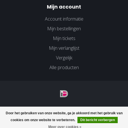
Mijn account
Account informatie
Mijn bestellingen
Mijn tickets
Mijn verlanglijst
Vergelijk
Alle producten
© Copyright 2026 Velco Huissen - Powered by
Lightspeed
-
Door het gebruiken van onze website, ga je akkoord met het gebruik van
Lightspeed design
by
Dyvelopment
cookies om onze website te verbeteren.
Dit bericht verbergen
Meer over cookies »