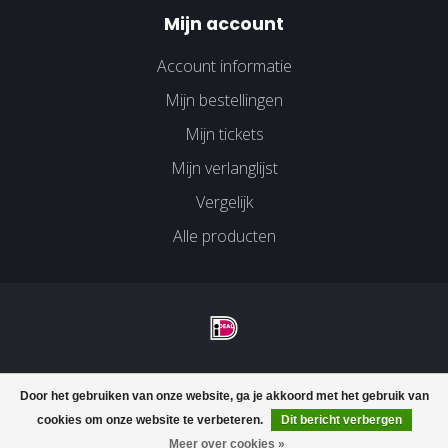
Mijn account
Account informatie
Mijn bestellingen
Mijn tickets
Mijn verlanglijst
Vergelijk
Alle producten
© Copyright 2026 Velco Huissen - Powered by
Lightspeed
-
Door het gebruiken van onze website, ga je akkoord met het gebruik van
Lightspeed design
by
Dyvelopment
cookies om onze website te verbeteren.
Dit bericht verbergen
Meer over cookies »