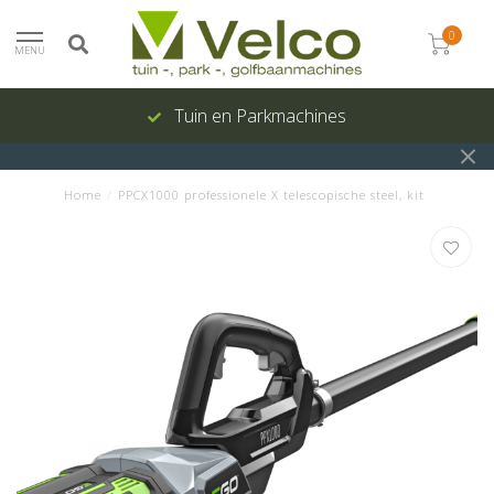
0
MENU
Tuin en Parkmachines
Home
/
PPCX1000 professionele X telescopische steel, kit