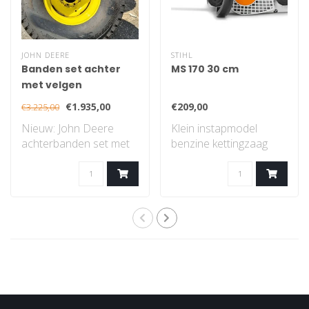
JOHN DEERE
STIHL
Banden set achter
MS 170 30 cm
met velgen
€1.935,00
€209,00
€3.225,00
Nieuw: John Deere
Klein instapmodel
achterbanden set met
benzine kettingzaag
velgen, gazon profiel..
met STIHL 2-MIX-
motor...