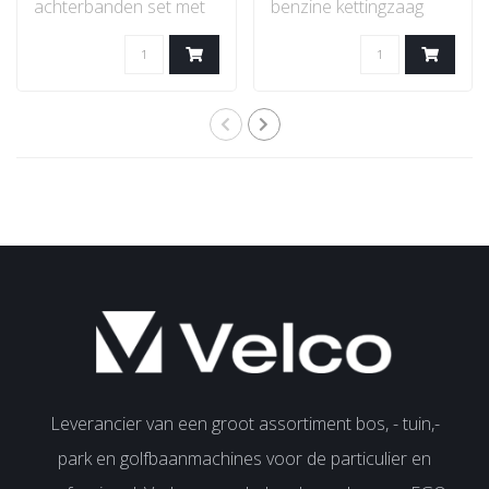
achterbanden set met
benzine kettingzaag
velgen, gazon profiel..
met STIHL 2-MIX-
motor...
Leverancier van een groot assortiment bos, - tuin,-
park en golfbaanmachines voor de particulier en