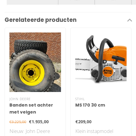
Gerelateerde producten
JOHN DEERE
STIHL
Banden set achter
MS 170 30 cm
met velgen
€1.935,00
€209,00
€3.225,00
Nieuw: John Deere
Klein instapmodel