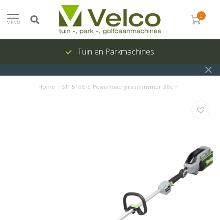
0
MENU
Tuin en Parkmachines
Home
/
ST1510E-S Powerload grastrimmer 38cm