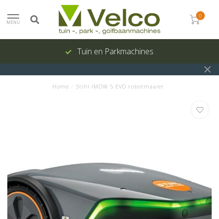
0
MENU
Onderhoud en reparatie
Home
/
Stihl IMOW 5 EVO robotmaaier