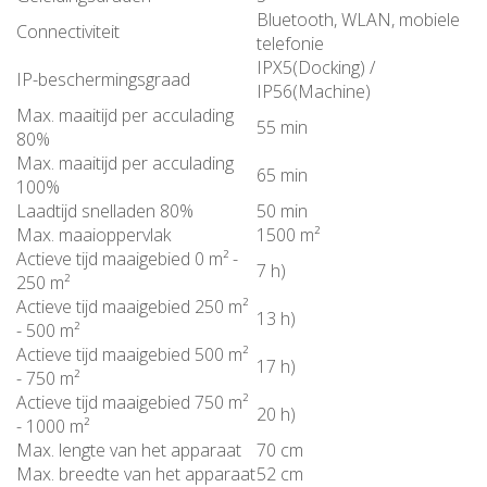
Bluetooth, WLAN, mobiele
Connectiviteit
telefonie
IPX5(Docking) /
IP-beschermingsgraad
IP56(Machine)
Max. maaitijd per acculading
55 min
80%
Max. maaitijd per acculading
65 min
100%
Laadtijd snelladen 80%
50 min
Max. maaioppervlak
1500 m²
Actieve tijd maaigebied 0 m² -
7 h)
250 m²
Actieve tijd maaigebied 250 m²
13 h)
- 500 m²
Actieve tijd maaigebied 500 m²
17 h)
- 750 m²
Actieve tijd maaigebied 750 m²
20 h)
- 1000 m²
Max. lengte van het apparaat
70 cm
Max. breedte van het apparaat
52 cm