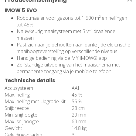
IMOW 5 EVO
Robotmaaier voor gazons tot 1 500 m² en hellingen
tot 45%
Nauwkeurig maaisysteem met 3 vrij draaiende
messen
Past zich aan je behoeften aan dankzij de elektrische
maaihoogteverstelling op verschillende niveaus
Handige bediening via de MY iMOW® app
Zelfstandige uitvoering van het maaischema met
permanente toegang via je mobiele telefoon
Technische details
Accusysteem
AAI
Max. helling
45 %
Max. helling met Upgrade Kit
55 %
Snijbreedte
28 cm
Min. snijhoogte
20 mm
Max. snijhoogte
60 mm
Gewicht
14.8 kg
Geleidingsdraden
3