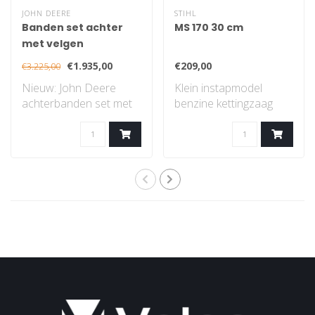
JOHN DEERE
STIHL
Banden set achter
MS 170 30 cm
met velgen
€1.935,00
€209,00
€3.225,00
Nieuw: John Deere
Klein instapmodel
achterbanden set met
benzine kettingzaag
velgen, gazon profiel..
met STIHL 2-MIX-
motor...