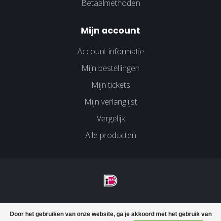
Betaalmethoden
Mijn account
Account informatie
Mijn bestellingen
Mijn tickets
Mijn verlanglijst
Vergelijk
Alle producten
© Copyright 2026 Velco Huissen - Powered by
Lightspeed
-
Door het gebruiken van onze website, ga je akkoord met het gebruik van
Lightspeed design
by
Dyvelopment