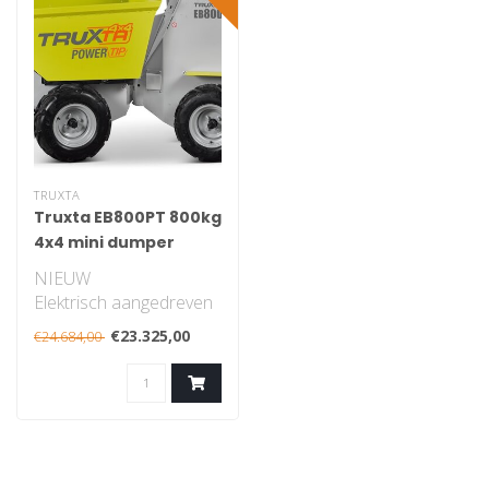
TRUXTA
Truxta EB800PT 800kg
4x4 mini dumper
NIEUW
NIEUW
Elektrisch aangedreven
mini-dumper 800 kg
€23.325,00
€24.684,00
De uiterst wendbare en
soepel ..