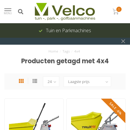
0
MENU
Tuin en Parkmachines
Home
/
Tags
/
4x4
Producten getagd met 4x4
SALE -6%