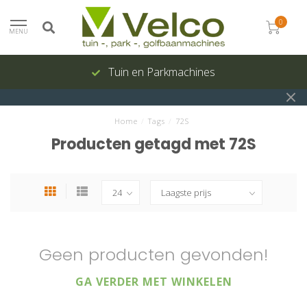
0
MENU
Tuin en Parkmachines
Home
/
Tags
/
72S
Producten getagd met 72S
Geen producten gevonden!
GA VERDER MET WINKELEN