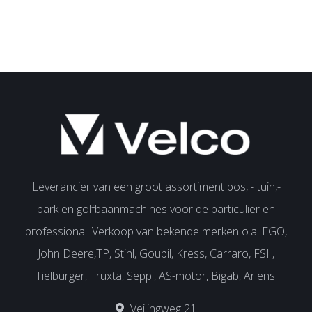
Leverancier van een groot assortiment bos, - tuin,-
park en golfbaanmachines voor de particulier en
professional. Verkoop van bekende merken o.a. EGO,
John Deere,TP, Stihl, Goupil, Kress, Carraro, FSI ,
Tielburger, Truxta, Seppi, AS-motor, Bigab, Ariens.
Veilingweg 21