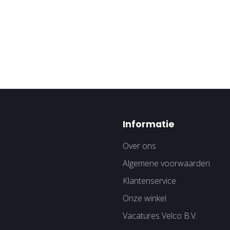
Informatie
Over ons
Algemene voorwaarden
Klantenservice
Onze winkel
Vacatures Velco B.V.