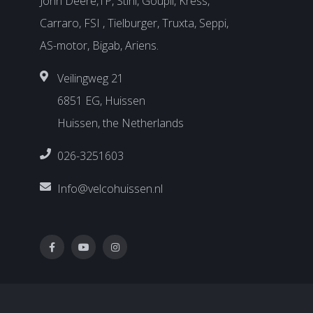
John Deere,TP, Stihl, Goupil, Kress,
Carraro, FSI , Tielburger, Truxta, Seppi,
AS-motor, Bigab, Ariens.
Veilingweg 21
6851 EG, Huissen
Huissen, the Netherlands
026-3251603
Info@velcohuissen.nl