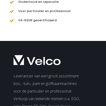
Onderhoud en reparatie
Voor particulier en professional
VA-KEUR gecertificeerd
Leverancier van een groot assortiment
bos, - tuin,- park en golfbaanmachines
voor de particulier en professional.
Verkoop van bekende merken o.a. EGO,