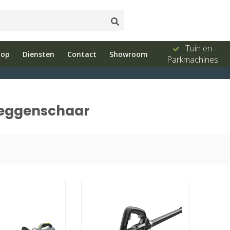
ud
Showroom
Bel ons 026-
Tuin en
hop
Diensten
Contact
Showroom
e
met advies
3251603
Parkmachines
heggenschaar