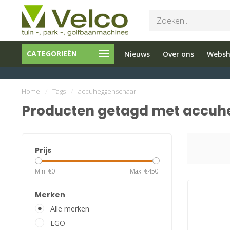
Bel ons 026-
Tuin en
Onderho
CATEGORIEËN
Nieuws
Over ons
Webs
3251603
Parkmachines
en reparati
Home
/
Tags
/
accuheggenschaar
Producten getagd met accu
Prijs
Min: €
0
Max: €
450
Merken
Alle merken
EGO