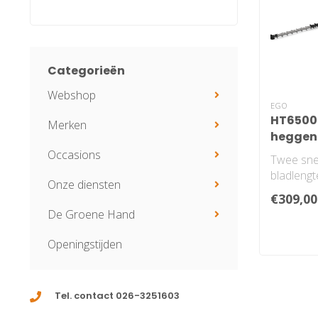
Categorieën
Webshop
EGO
HT6500
Merken
heggen
33mm
Occasions
Twee sne
bladlengt
Onze diensten
mesafsta
€309,00
dubbelzijd
De Groene Hand
Openingstijden
Tel. contact 026-3251603