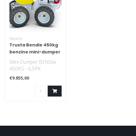
TRUXTA
Truxta Bendie 450kg
benzine mini-dumper
Mini-Dumper BENDie
450KG - 6,5PK
Kunststof laadbak
€9.855,00
03413 Hydrostatisch
aangedre..