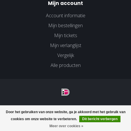
Mijn account
Account informatie
Mijn bestellingen
Mijn tickets
Mijn verlanglijst
Vergelijk
Alle producten
© Copyright 2026 Velco Huissen - Powered by
Lightspeed
-
Door het gebruiken van onze website, ga je akkoord met het gebruik van
Lightspeed design
by
Dyvelopment
cookies om onze website te verbeteren.
Dit bericht verbergen
FILTERS
Meer over cookies »