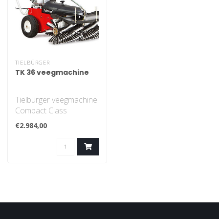
TIELBÜRGER
TK 36 veegmachine
Tielbürger veegmachine
Compact Class
€2.984,00