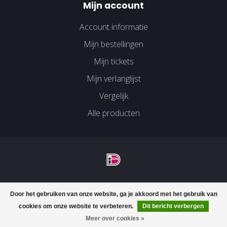
Mijn account
Account informatie
Mijn bestellingen
Mijn tickets
Mijn verlanglijst
Vergelijk
Alle producten
© Copyright 2026 Velco Huissen - Powered by
Lightspeed
-
Door het gebruiken van onze website, ga je akkoord met het gebruik van
Lightspeed design
by
Dyvelopment
cookies om onze website te verbeteren.
Dit bericht verbergen
FILTERS
Meer over cookies »