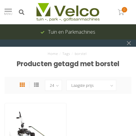
0
MENU
Tuin en Parkmachines
Home
/
Tags
/
borstel
Producten getagd met borstel