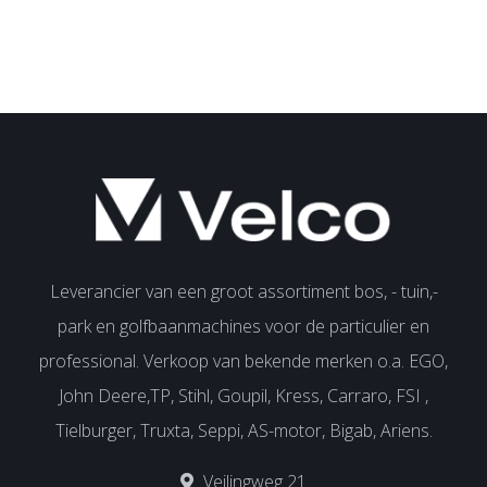
Leverancier van een groot assortiment bos, - tuin,-
park en golfbaanmachines voor de particulier en
professional. Verkoop van bekende merken o.a. EGO,
John Deere,TP, Stihl, Goupil, Kress, Carraro, FSI ,
Tielburger, Truxta, Seppi, AS-motor, Bigab, Ariens.
Veilingweg 21