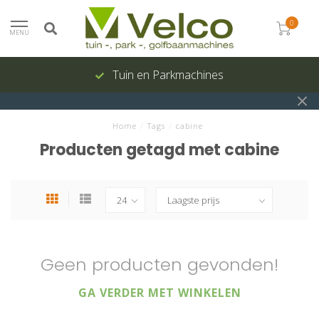
0
MENU
Tuin en Parkmachines
Home
/
Tags
/
cabine
Producten getagd met cabine
Geen producten gevonden!
GA VERDER MET WINKELEN