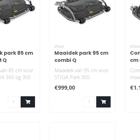
STIGA
STIG
 park 85 cm
Maaidek park 95 cm
Com
M Q
combi Q
cm 
van 85 cm voor
Maaidek van 95 cm voor
Com
rk 300 og 300
STIGA Park 300,
maai
lgarden XQ met
Castelgarden XQ met
Gesc
€999,00
€1.
te..
QuickFlip-technologie..
Park