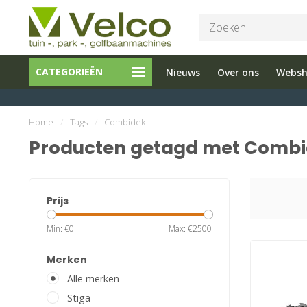
Bel ons 026-
Tuin en
CATEGORIEËN
Nieuws
Over ons
Webs
3251603
Parkmachine
Home
/
Tags
/
Combidek
Producten getagd met Comb
Prijs
Min: €
0
Max: €
2500
Merken
Alle merken
Stiga