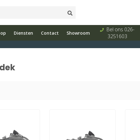
Onderhoud
Showroom
Bel ons 026-
hop
Diensten
Contact
Showroom
s
en reparatie
met advies
3251603
idek