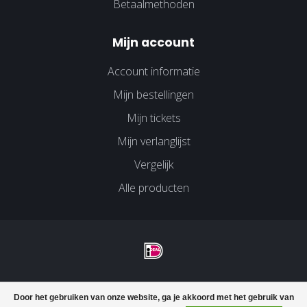
Betaalmethoden
Mijn account
Account informatie
Mijn bestellingen
Mijn tickets
Mijn verlanglijst
Vergelijk
Alle producten
© Copyright 2026 Velco Huissen - Powered by
Lightspeed
-
Door het gebruiken van onze website, ga je akkoord met het gebruik van
Lightspeed design
by
Dyvelopment