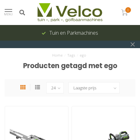
0
MENU
Tuin en Parkmachines
Home
/
Tags
/
ego
Producten getagd met ego