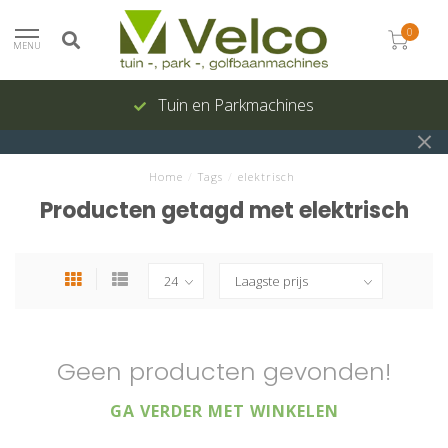
0
MENU
Tuin en Parkmachines
Home
/
Tags
/
elektrisch
Producten getagd met elektrisch
Geen producten gevonden!
GA VERDER MET WINKELEN