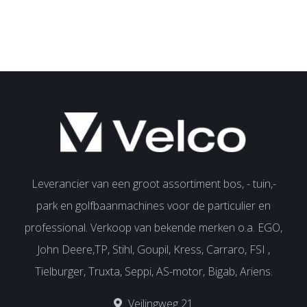
Leverancier van een groot assortiment bos, - tuin,-
park en golfbaanmachines voor de particulier en
professional. Verkoop van bekende merken o.a. EGO,
John Deere,TP, Stihl, Goupil, Kress, Carraro, FSI ,
Tielburger, Truxta, Seppi, AS-motor, Bigab, Ariens.
Veilingweg 21