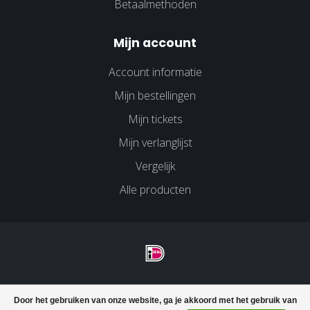
Betaalmethoden
Mijn account
Account informatie
Mijn bestellingen
Mijn tickets
Mijn verlanglijst
Vergelijk
Alle producten
© Copyright 2026 Velco Huissen - Powered by
Lightspeed
-
Door het gebruiken van onze website, ga je akkoord met het gebruik van
Lightspeed design
by
Dyvelopment