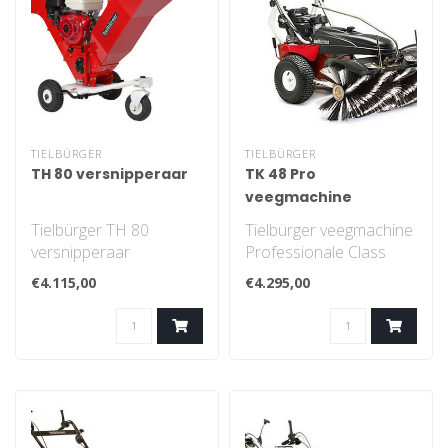
TIELBÜRGER
TIELBÜRGER
TH 80 versnipperaar
TK 48 Pro
veegmachine
Tielbürger TH 80
Tielbürger veegmachine
versnipperaar
Professionale Class
€4.115,00
€4.295,00