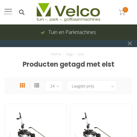
0
MENU
Tuin en Parkmachines
Home
/
Tags
/
elst
Producten getagd met elst