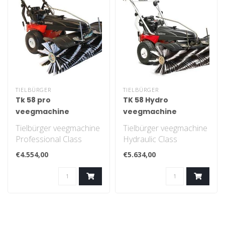
TIELBÜRGER
TIELBÜRGER
Tk 58 pro
TK 58 Hydro
veegmachine
veegmachine
Tielbürger veegmachine
Tielbürger veegmachine
Professional Class
Hydraulic Class
€4.554,00
€5.634,00