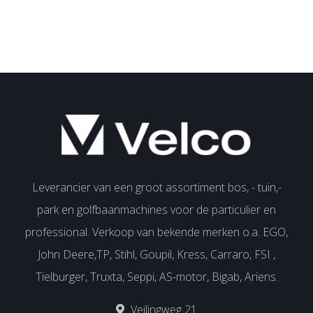
Leverancier van een groot assortiment bos, - tuin,-
park en golfbaanmachines voor de particulier en
professional. Verkoop van bekende merken o.a. EGO,
John Deere,TP, Stihl, Goupil, Kress, Carraro, FSI ,
Tielburger, Truxta, Seppi, AS-motor, Bigab, Ariens.
Veilingweg 21