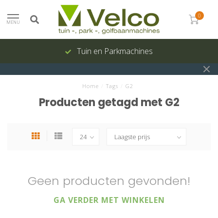
0
MENU
Tuin en Parkmachines
Home
/
Tags
/
G2
Producten getagd met G2
Geen producten gevonden!
GA VERDER MET WINKELEN