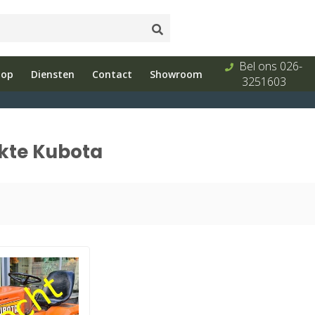
Onderhoud
Showroom
Bel ons 026-
hop
Diensten
Contact
Showroom
s
en reparatie
met advies
3251603
kte Kubota