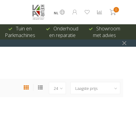
0
NL
Tuin en
Onderhoud
Showroom
Parkmachines
en reparatie
met advies