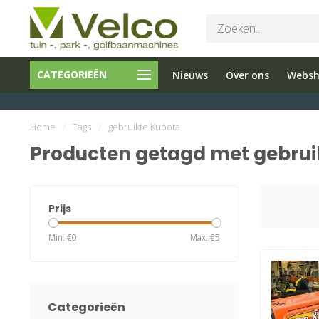
Bel ons 026-
Tuin en
CATEGORIEËN
Nieuws
Over ons
Webs
3251603
Parkmachine
Home
/
Tags
/
gebruikte Kubota
Producten getagd met gebrui
Prijs
Min: €
0
Max: €
5
Categorieën