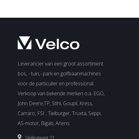
Leverancier van een groot assortiment
bos, - tuin,- park en golfbaanmachines
voor de particulier en professional.
Verkoop van bekende merken o.a. EGO,
John Deere,TP, Stihl, Goupil, Kress,
Carraro, FSI , Tielburger, Truxta, Seppi,
AS-motor, Bigab, Ariens.
Veilingweg 21