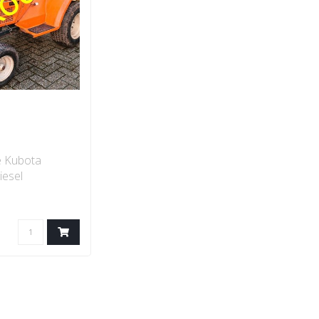
e Kubota
esel
ls ingeruild