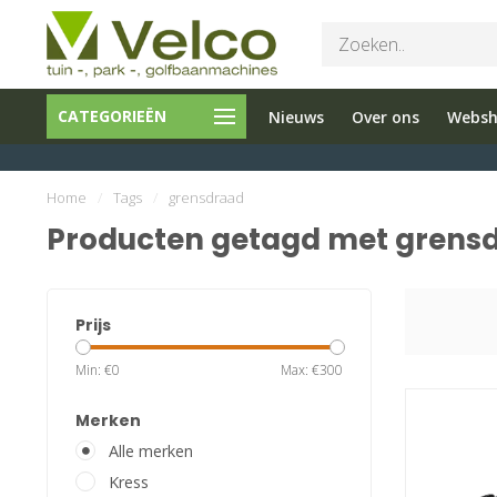
Bel ons 026-
Tuin en
Onderho
CATEGORIEËN
Nieuws
Over ons
Webs
3251603
Parkmachines
en reparati
Home
/
Tags
/
grensdraad
Producten getagd met grens
Prijs
Min: €
0
Max: €
300
Merken
Alle merken
Kress