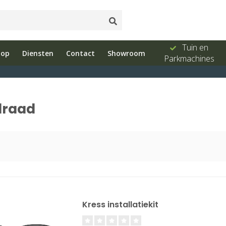
ud
Showroom
Bel ons 026-
Tuin en
hop
Diensten
Contact
Showroom
e
met advies
3251603
Parkmachines
draad
Kress installatiekit