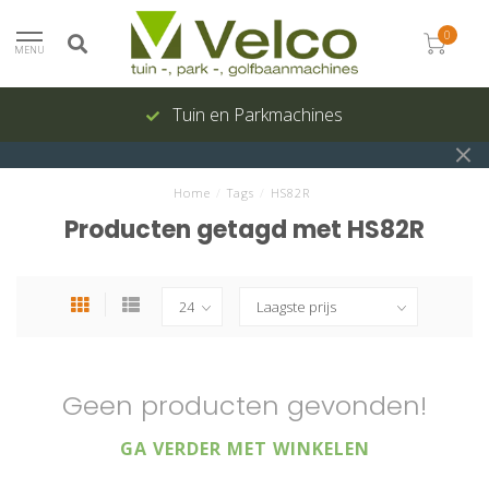
0
MENU
Tuin en Parkmachines
Home
/
Tags
/
HS82R
Producten getagd met HS82R
Geen producten gevonden!
GA VERDER MET WINKELEN