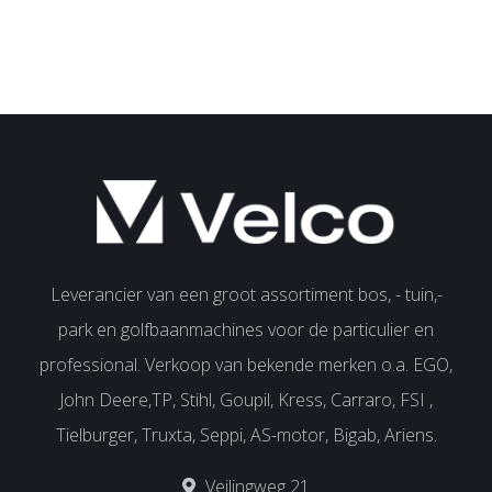
Leverancier van een groot assortiment bos, - tuin,-
park en golfbaanmachines voor de particulier en
professional. Verkoop van bekende merken o.a. EGO,
John Deere,TP, Stihl, Goupil, Kress, Carraro, FSI ,
Tielburger, Truxta, Seppi, AS-motor, Bigab, Ariens.
Veilingweg 21