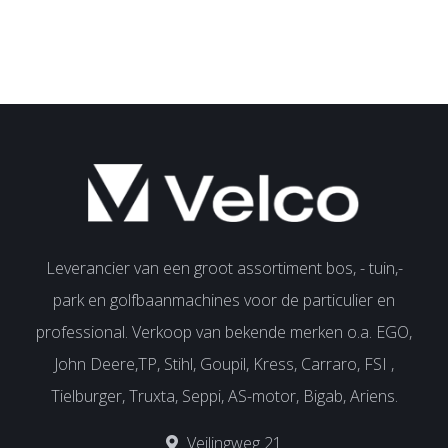
Leverancier van een groot assortiment bos, - tuin,-
park en golfbaanmachines voor de particulier en
professional. Verkoop van bekende merken o.a. EGO,
John Deere,TP, Stihl, Goupil, Kress, Carraro, FSI ,
Tielburger, Truxta, Seppi, AS-motor, Bigab, Ariens.
Veilingweg 21