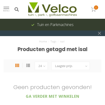
0
MENU
Tuin en Parkmachines
Home
/
Tags
/
isal
Producten getagd met isal
Geen producten gevonden!
GA VERDER MET WINKELEN