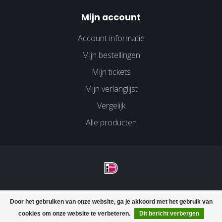
Mijn account
Account informatie
Mijn bestellingen
Mijn tickets
Mijn verlanglijst
Vergelijk
Alle producten
© Copyright 2026 Velco Huissen - Powered by
Lightspeed
-
Door het gebruiken van onze website, ga je akkoord met het gebruik van
Lightspeed design
by
Dyvelopment
cookies om onze website te verbeteren.
Dit bericht verbergen
FILTERS