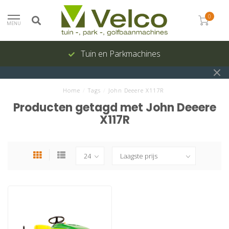
0
MENU
Tuin en Parkmachines
Home
/
Tags
/
John Deeere X117R
Producten getagd met John Deeere
X117R