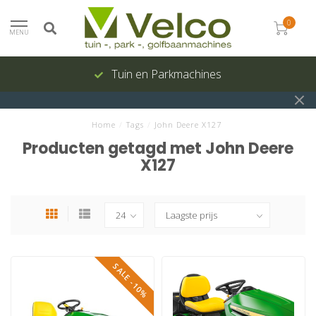
0
MENU
Tuin en Parkmachines
Home
/
Tags
/
John Deere X127
Producten getagd met John Deere
X127
SALE -10%