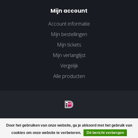
Mijn account
Account informatie
Mijn bestellingen
Mijn tickets
Mijn verlanglijst
Vergelijk
Alle producten
© Copyright 2026 Velco Huissen - Powered by
Lightspeed
-
Door het gebruiken van onze website, ga je akkoord met het gebruik van
Lightspeed design
by
Dyvelopment
cookies om onze website te verbeteren.
Dit bericht verbergen
FILTERS