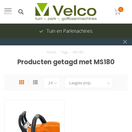
0
MENU
Tuin en Parkmachines
Home
/
Tags
/
MS180
Producten getagd met MS180