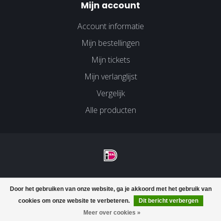
Mijn account
Account informatie
Mijn bestellingen
Mijn tickets
Mijn verlanglijst
Vergelijk
Alle producten
© Copyright 2026 Velco Huissen - Powered by
Lightspeed
-
Door het gebruiken van onze website, ga je akkoord met het gebruik van
Lightspeed design
by
Dyvelopment
cookies om onze website te verbeteren.
Dit bericht verbergen
FILTERS
Meer over cookies »