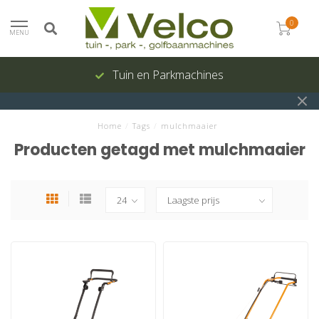
0
MENU
Tuin en Parkmachines
Home
/
Tags
/
mulchmaaier
Producten getagd met mulchmaaier