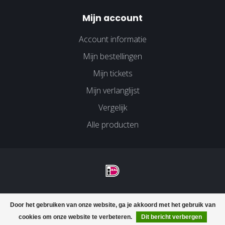
Mijn account
Account informatie
Mijn bestellingen
Mijn tickets
Mijn verlanglijst
Vergelijk
Alle producten
© Copyright 2026 Velco Huissen - Powered by
Lightspeed
-
Door het gebruiken van onze website, ga je akkoord met het gebruik van
Lightspeed design
by
Dyvelopment
cookies om onze website te verbeteren.
Dit bericht verbergen
FILTERS