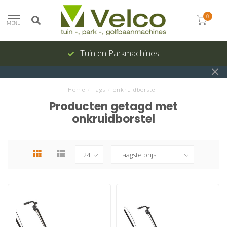
0
MENU
Tuin en Parkmachines
Home
/
Tags
/
onkruidborstel
Producten getagd met
onkruidborstel