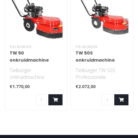
TIELBÜRGER
TIELBÜRGER
TW 50
TW 50S
onkruidmachine
onkruidmachine
Tielbürger
Tielbürger TW 50S
onkruidmachine
Professionele
onkruidborstel made in
€1.770,00
€2.072,00
Germany..