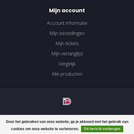
Mijn account
Account informatie
Mijn bestellingen
Mijn tickets
Mijn verlanglijst
Vergelijk
Alle producten
© Copyright 2026 Velco Huissen - Powered by
Lightspeed
-
Door het gebruiken van onze website, ga je akkoord met het gebruik van
Lightspeed design
by
Dyvelopment
cookies om onze website te verbeteren.
Dit bericht verbergen
FILTERS