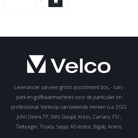
Leverancier van een groot assortiment bos, - tuin,-
park en golfbaanmachines voor de particulier en
professional. Verkoop van bekende merken o.a. EGO,
John Deere,TP, Stihl, Goupil, Kress, Carraro, FSI ,
Tielburger, Truxta, Seppi, AS-motor, Bigab, Ariens.