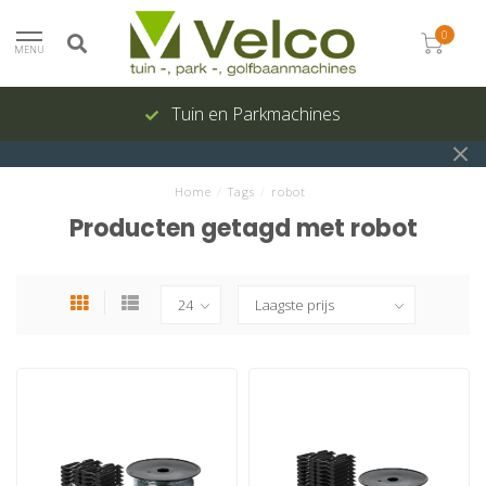
0
MENU
Tuin en Parkmachines
Home
/
Tags
/
robot
Producten getagd met robot