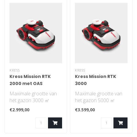
KRESS
KRESS
Kress Mission RTK
Kress Mission RTK
2000 met OAS
3000
Maximale grootte van
Maximale grootte van
het gazon 3000 ㎡
het gazon 5000 ㎡
Navigatiepatroon is
Navigatiepatroon is
€2.999,00
€3.599,00
systematisch. Je hoe..
systematisch. Je hoe..