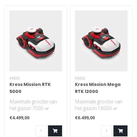
KRESS
KRESS
Kress Mission RTK
Kress Mission Mega
5000
RTK 12000
Maximale grootte van
Maximale grootte van
het gazon 7000 ㎡
het gazon 18000 ㎡
Navigatiepatroon is
Navigatiepatroon is
€4.499,00
€6.499,00
systematisch. Je hoe..
systematisch. Je ho..