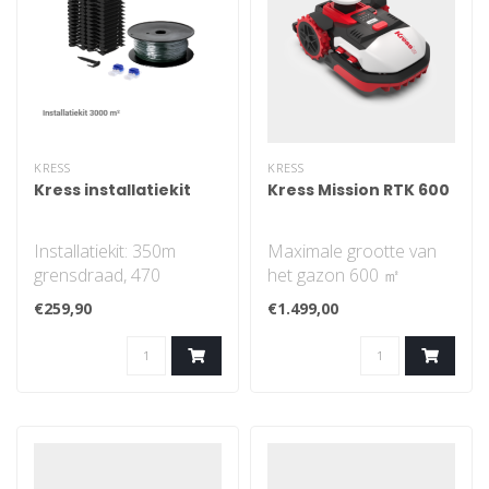
KRESS
KRESS
Kress installatiekit
Kress Mission RTK 600
Installatiekit: 350m
Maximale grootte van
grensdraad, 470
het gazon 600 ㎡
haringen, 2
Navigatiepatroon is
€259,90
€1.499,00
connectoren
systematisch. Je hoef..