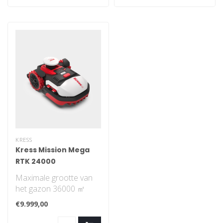
KRESS
Kress Mission Mega
RTK 24000
Maximale grootte van
het gazon 36000 ㎡
Navigatiepatroon is
€9.999,00
systematisch. Je ho..