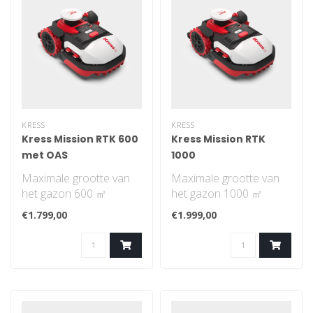
KRESS
KRESS
Kress Mission RTK 600
Kress Mission RTK
met OAS
1000
Maximale grootte van
Maximale grootte van
het gazon 600 ㎡
het gazon 1000 ㎡
Navigatiepatroon is
Navigatiepatroon is
€1.799,00
€1.999,00
systematisch. Je hoef..
systematisch. Je hoe..