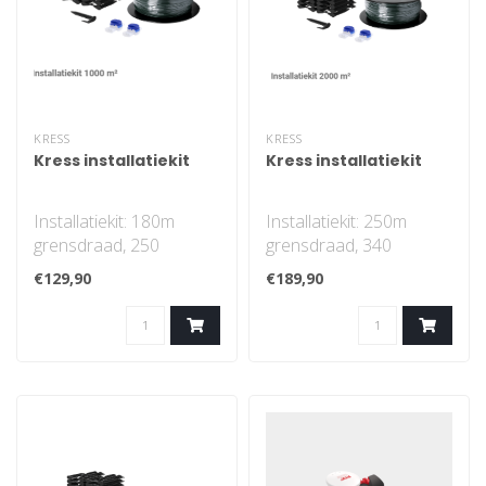
KRESS
KRESS
Kress installatiekit
Kress installatiekit
Installatiekit: 180m
Installatiekit: 250m
grensdraad, 250
grensdraad, 340
haringen, 2
haringen, 2
€129,90
€189,90
connectoren
connectoren