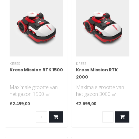
KRESS
KRESS
Kress Mission RTK 1500
Kress Mission RTK
2000
Maximale grootte van
Maximale grootte van
het gazon 1500 ㎡
het gazon 3000 ㎡
Navigatiepatroon is
Navigatiepatroon is
€2.499,00
€2.699,00
systematisch. Je hoe..
systematisch. Je hoe..