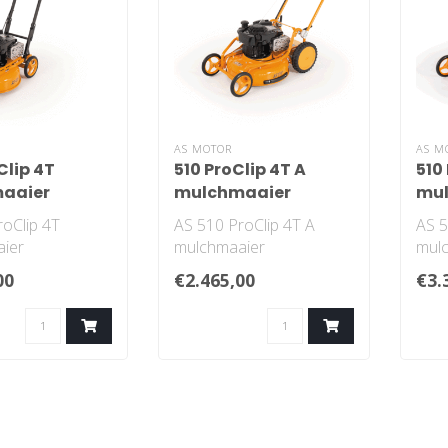
AS MOTOR
AS M
Clip 4T
510 ProClip 4T A
510
aaier
mulchmaaier
mu
oClip 4T
AS 510 ProClip 4T A
AS 5
ier
mulchmaaier
mul
00
€2.465,00
€3.