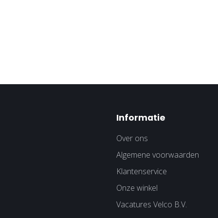
Informatie
Over ons
Algemene voorwaarden
Klantenservice
Onze winkel
Vacatures Velco B.V.