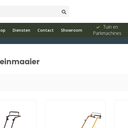
ud
Showroom
Bel ons 026-
Tuin en
hop
Diensten
Contact
Showroom
e
met advies
3251603
Parkmachines
reinmaaier