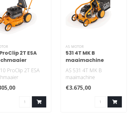
OTOR
AS MOTOR
 ProClip 2T ESA
531 4T MK B
lchmaaier
maaimachine
10 ProClip 2T ESA
AS 531 4T MK B
chmaaier
maaimachine
305,00
€3.675,00