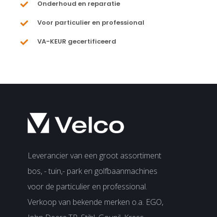
Onderhoud en reparatie
Voor particulier en professional
VA-KEUR gecertificeerd
Leverancier van een groot assortiment
bos, - tuin,- park en golfbaanmachines
voor de particulier en professional.
Verkoop van bekende merken o.a. EGO,