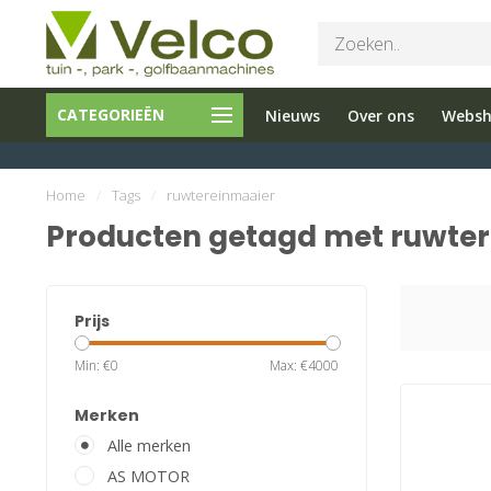
Bel ons 026-
Tuin en
Onderho
CATEGORIEËN
Nieuws
Over ons
Webs
3251603
Parkmachines
en reparati
Home
/
Tags
/
ruwtereinmaaier
Producten getagd met ruwte
Prijs
Min: €
0
Max: €
4000
Merken
Alle merken
AS MOTOR