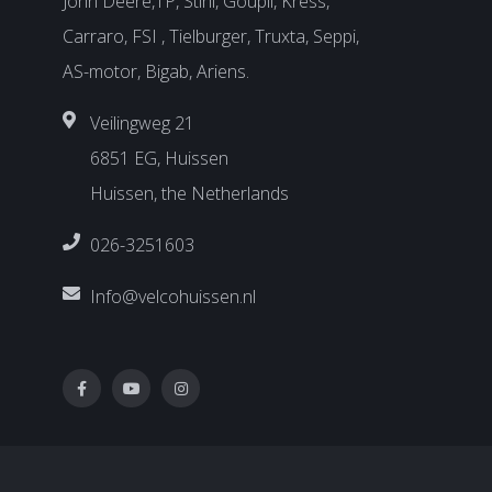
John Deere,TP, Stihl, Goupil, Kress,
Carraro, FSI , Tielburger, Truxta, Seppi,
AS-motor, Bigab, Ariens.
Veilingweg 21
6851 EG, Huissen
Huissen, the Netherlands
026-3251603
Info@velcohuissen.nl