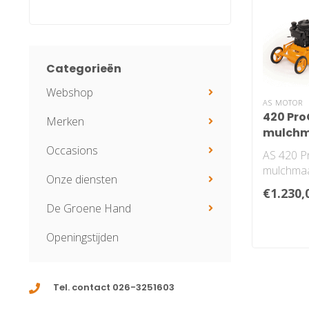
Categorieën
Webshop
AS MOTOR
420 Pro
Merken
mulchm
Occasions
AS 420 Pr
mulchmaa
Onze diensten
€1.230,
De Groene Hand
Openingstijden
Tel. contact 026-3251603