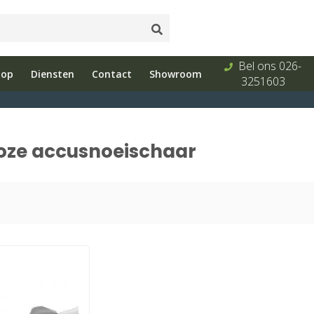
Onderhoud
Showroom
Bel ons 026-
hop
Diensten
Contact
Showroom
s
en reparatie
met advies
3251603
oze accusnoeischaar