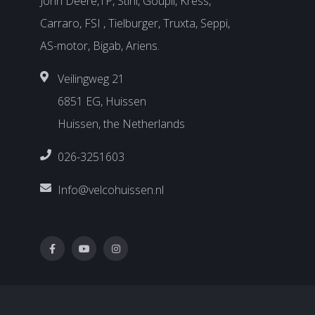
John Deere,TP, Stihl, Goupil, Kress,
Carraro, FSI , Tielburger, Truxta, Seppi,
AS-motor, Bigab, Ariens.
Veilingweg 21
6851 EG, Huissen
Huissen, the Netherlands
026-3251603
Info@velcohuissen.nl