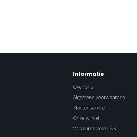
Informatie
Over ons
Algemene voorwaarden
Klantenservice
Onze winkel
Vacatures Velco B.V.