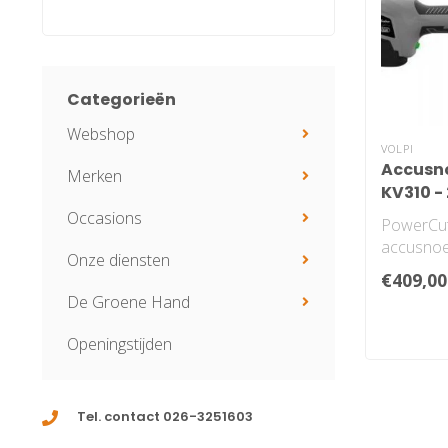
Categorieën
Webshop
VOLPI
Accusn
Merken
KV310 
Occasions
PowerCut
accusnoe
Onze diensten
Snoeisch
€409,00
zowel de p
De Groene Hand
Openingstijden
Tel. contact 026-3251603