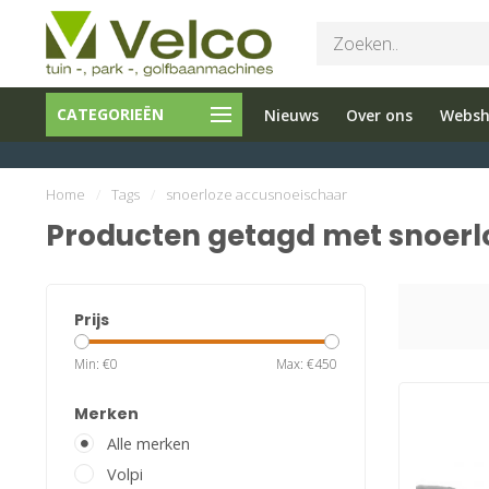
Bel ons 026-
Tuin en
CATEGORIEËN
Nieuws
Over ons
Webs
3251603
Parkmachine
Home
/
Tags
/
snoerloze accusnoeischaar
Producten getagd met snoerl
Prijs
Min: €
0
Max: €
450
Merken
Alle merken
Volpi