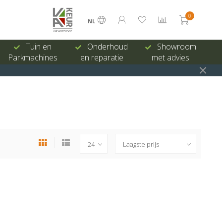
0
NL
Tuin en
Onderhoud
Showroom
Parkmachines
en reparatie
met advies