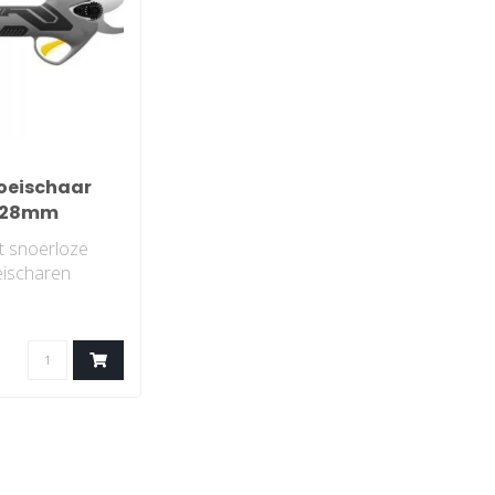
oeischaar
- 28mm
 snoerloze
ischaren
aren voor
articuliere al..