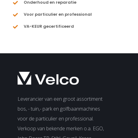
Onderhoud en reparatie
Voor particulier en professional
VA-KEUR gecertificeerd
Leverancier van een groot assortiment
bos, - tuin,- park en golfbaanmachines
voor de particulier en professional.
Verkoop van bekende merken o.a. EGO,